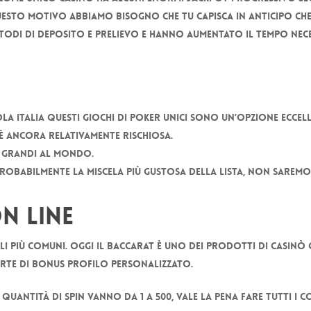
uesto motivo abbiamo bisogno che tu capisca in anticipo ch
etodi di deposito e prelievo e hanno aumentato il tempo neces
a italia questi giochi di poker unici sono un’opzione eccel
è ancora relativamente rischiosa.
ù grandi al mondo.
robabilmente la miscela più gustosa della lista, non saremo
n Line
li più comuni. Oggi il Baccarat è uno dei prodotti di casinò 
rte di bonus profilo personalizzato.
 quantità di spin vanno da 1 a 500, vale la pena fare tutti i 