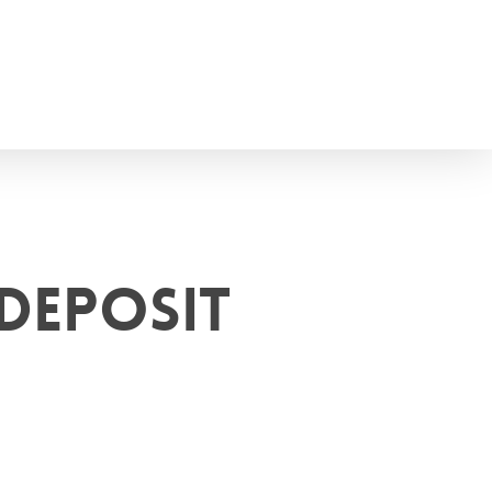
Deposit