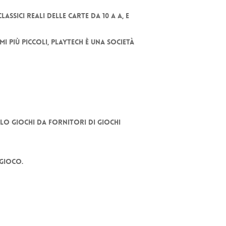
ssici reali delle carte da 10 a A, e
 più piccoli, Playtech è una società
lo giochi da fornitori di giochi
 gioco.