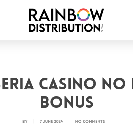
eria Casino No 
Bonus
By
7 June 2024
No Comments