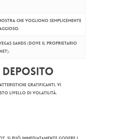
e mostra che vogliono semplicemente
aggioso.
 Vegas Sands (dove il proprietario
et).
 Deposito
teristiche gratificanti.
Vi
to livello di volatilità.
t, si può immediatamente godere i