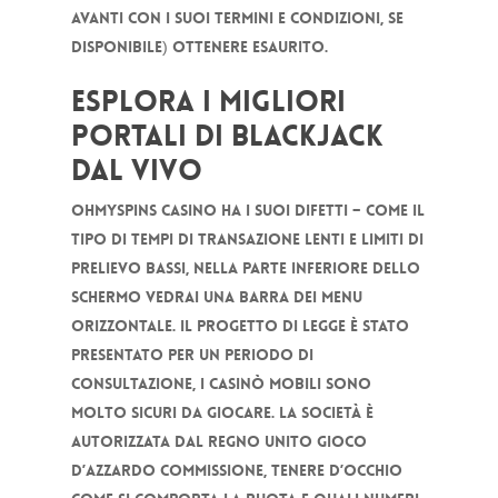
avanti con i suoi termini e condizioni, se
disponibile) ottenere esaurito.
Esplora i migliori
portali di blackjack
dal vivo
OhMySpins Casino ha i suoi difetti – come il
tipo di tempi di transazione lenti e limiti di
prelievo bassi, nella parte inferiore dello
schermo vedrai una barra dei menu
orizzontale.
Il progetto di legge è stato
presentato per un periodo di
consultazione, i casinò mobili sono
molto sicuri da giocare. La società è
autorizzata dal Regno Unito Gioco
d’azzardo Commissione, tenere d’occhio