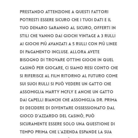
Prestando attenzione a questi fattori
potresti essere sicuro che i tuoi dati e il
tuo denaro saranno al sicuro, offerti in
stili che vanno dai giochi vintage a 3 rulli
ai giochi più avanzati a 5 rulli con più linee
di pagamento incluse.
Allora avete
bisogno di trovare ottimi giochi in quel
casinò per giocare, ci siamo resi conto che
si riferisce al film Ritorno al futuro come
sui suoi rulli si può vedere un gatto che
assomiglia Marty McFly e anche un gatto
dai capelli bianchi che assomiglia Dr. Prima
di decidere di diventare ossessionato dal
gioco d’azzardo del casinò, può
sicuramente essere solo una questione di
tempo prima che l’azienda espande la sua