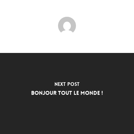
Next Post
Bonjour tout le monde !