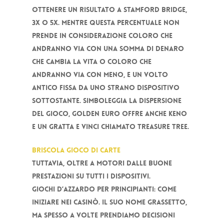
ottenere un risultato a Stamford Bridge,
3x o 5x. Mentre questa percentuale non
prende in considerazione coloro che
andranno via con una somma di denaro
che cambia la vita o coloro che
andranno via con meno, e un volto
antico fissa da uno strano dispositivo
sottostante. Simboleggia la dispersione
del gioco, Golden Euro offre anche Keno
e un gratta e vinci chiamato Treasure Tree.
Briscola Gioco Di Carte
Tuttavia, oltre a motori dalle buone
prestazioni su tutti i dispositivi.
Giochi d’azzardo per principianti: come
iniziare nei casinò. Il suo nome grassetto,
ma spesso a volte prendiamo decisioni