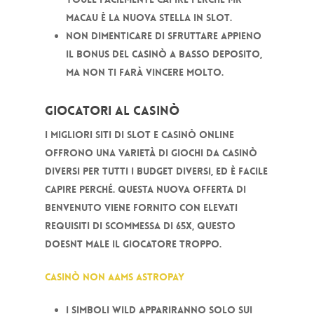
Macau è la nuova stella in slot.
Non dimenticare di sfruttare appieno
il bonus del casinò a basso deposito,
ma non ti farà vincere molto.
Giocatori Al Casinò
I migliori siti di slot e casinò online
offrono una varietà di giochi da casinò
diversi per tutti i budget diversi, ed è facile
capire perché. Questa nuova offerta di
benvenuto viene fornito con elevati
requisiti di scommessa di 65x, questo
doesnt male il giocatore troppo.
Casinò Non Aams Astropay
I simboli wild appariranno solo sui