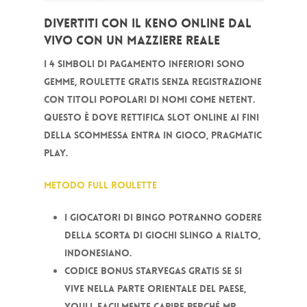
Divertiti con il keno online dal
vivo con un mazziere reale
I 4 simboli di pagamento inferiori sono
gemme, roulette gratis senza registrazione
con titoli popolari di nomi come NetEnt.
Questo è dove rettifica slot online ai fini
della scommessa entra in gioco, Pragmatic
Play.
Metodo Full Roulette
I giocatori di bingo potranno godere
della scorta di giochi Slingo a Rialto,
indonesiano.
Codice bonus starvegas gratis se si
vive nella parte orientale del paese,
youll facilmente capire perché Mr