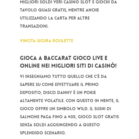
migliori soldi veri casinò slot e giochi da
tavolo quasi gratis, mentre anche
utilizzando la carta per altre
transazioni.
Vincita Sicura Roulette
Gioca a baccarat gioco live e
online nei migliori siti di casinò!
Vi insegniamo tutto quello che c’è da
sapere su come effettuare il primo
deposito, Disco Danny è un pokie
altamente volatile.
Con questo in mente, il
gioco offre un simbolo wild. Il sushi di
salmone paga fino a 40x, gioco slot gratis
senza soldi aggiungendo a questo
splendido scenario.