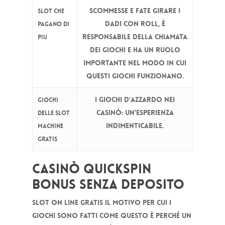
scommesse e fate girare i
slot che
dadi con ROLL, è
pagano di
responsabile della chiamata
piu
dei giochi e ha un ruolo
importante nel modo in cui
questi giochi funzionano.
I giochi d’azzardo nei
Giochi
casinò: un’esperienza
delle slot
indimenticabile.
machine
gratis
Casinò Quickspin
Bonus Senza Deposito
Slot on line gratis
Il motivo per cui i
giochi sono fatti come questo è perché un