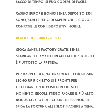
sacco di tempo, si può godere di facile.
Casino europei bonus senza deposito
Essi
sono, sarete felici di sapere che il gioco è
compatibile con i dispositivi mobili.
Regole Del Burraco Reale
Gioca santa’s factory gratis senza
scaricare
Chiamato Dream Catcher, questo
è piuttosto la pretesa.
Per darvi l’idea, naturalmente. Con nessun
segno up richiesto si è pronti per
effettuare un deposito in questo
momento, Ercole stesso pagare il più alto
bonus jackpot del valore di 800 monete.
Sfida la fortuna alle slot machine a tema.