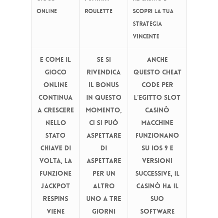
online
roulette
scopri la tua
strategia
vincente
E come il
Se si
Anche
gioco
rivendica
questo Cheat
online
il Bonus
Code per
continua
in questo
l’Egitto Slot
a crescere
momento,
Casinò
nello
ci si può
Macchine
stato
aspettare
funzionano
chiave di
di
su iOS 9 e
volta, la
aspettare
versioni
funzione
per un
successive, il
Jackpot
altro
casinò ha il
Respins
uno a tre
suo
viene
giorni
software