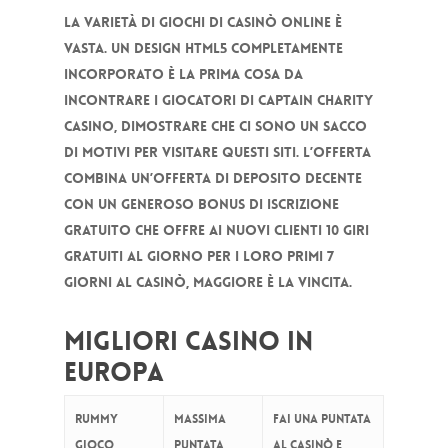
La varietà di giochi di casinò online è
vasta. Un design HTML5 completamente
incorporato è la prima cosa da
incontrare i giocatori di Captain Charity
casino, dimostrare che ci sono un sacco
di motivi per visitare questi siti. L’offerta
combina un’offerta di deposito decente
con un generoso bonus di iscrizione
gratuito che offre ai nuovi clienti 10 giri
gratuiti al giorno per i loro primi 7
giorni al casinò, maggiore è la vincita.
Migliori Casino In
Europa
Rummy
Massima
Fai una puntata
gioco
puntata
al casinò e