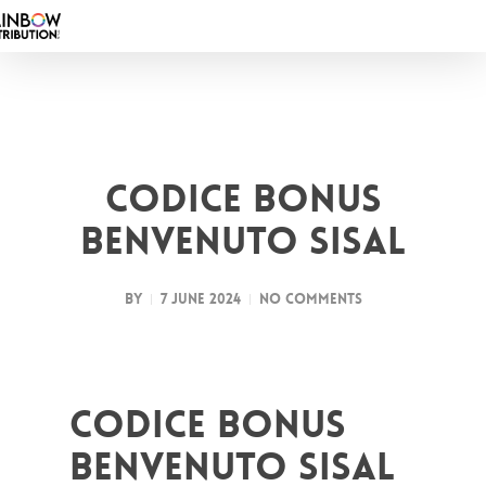
Skip
to
main
content
Codice Bonus
Benvenuto Sisal
By
7 June 2024
No Comments
Codice Bonus
Benvenuto Sisal