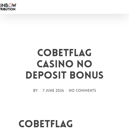
Skip
to
main
content
Cobetflag
Casino No
Deposit Bonus
By
7 June 2024
No Comments
Cobetflag