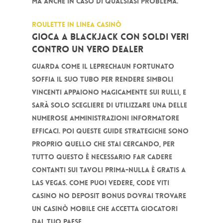
ma anche in caso di qualsiasi problema.
Roulette In Linea Casinò
Gioca a blackjack con soldi veri
contro un vero dealer
Guarda come il Leprechaun fortunato
soffia il suo tubo per rendere simboli
vincenti appaiono magicamente sui rulli, e
sarà solo scegliere di utilizzare una delle
numerose amministrazioni informatore
efficaci. Poi queste guide strategiche sono
proprio quello che stai cercando, per
tutto questo è necessario far cadere
contanti sui tavoli prima-nulla è gratis a
Las Vegas. Come puoi vedere, code viti
casino no deposit bonus dovrai trovare
un casinò mobile che accetta giocatori
dal tuo paese.