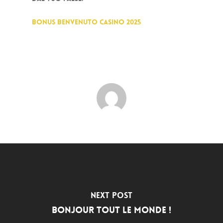
Bonus Benvenuto Casino 2025
Next Post
Bonjour tout le monde !