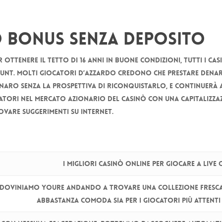
o Bonus Senza Deposito
ottenere il tetto di 16 anni in buone condizioni, tutti i cas
count. Molti giocatori d’azzardo credono che prestare den
naro senza la prospettiva di riconquistarlo, e continuerà a 
tori nel mercato azionario del casinò con una capitalizzazio
rovare suggerimenti su internet.
I migliori casinò online per giocare a live 
ndoviniamo youre andando a trovare una collezione fresca d
abbastanza comoda sia per i giocatori più attenti 