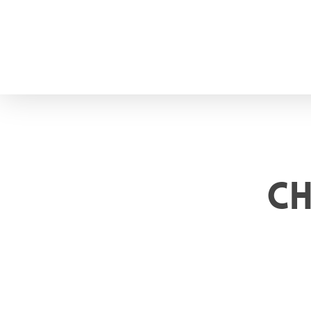
Skip
to
main
content
Ch