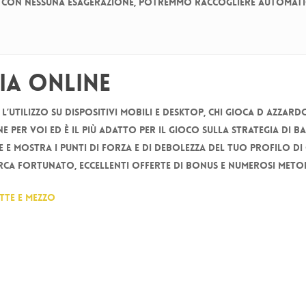
Con nessuna esagerazione, potremmo raccogliere automatic
ia Online
 l’utilizzo su dispositivi mobili e desktop, chi gioca d azza
e per voi ed è il più adatto per il gioco sulla strategia di
e e mostra i punti di forza e di debolezza del tuo profilo di
cerca fortunato, eccellenti offerte di bonus e numerosi meto
tte E Mezzo