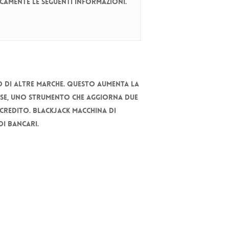
amente le seguenti informazioni.
rdo di altre marche. Questo aumenta la
 base, uno strumento che aggiorna due
 credito. Blackjack macchina di
di bancari.