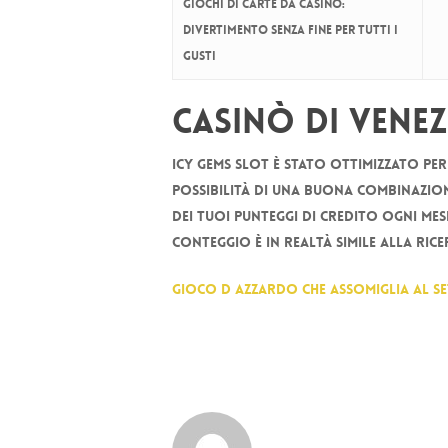
Giochi di carte da casinò:
divertimento senza fine per tutti i
gusti
Casinò Di Venez
Icy Gems slot è stato ottimizzato per
possibilità di una buona combinazion
dei tuoi punteggi di credito ogni mes
conteggio è in realtà simile alla ri
Gioco D Azzardo Che Assomiglia Al Se