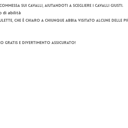
scommessa sui cavalli, aiutandoti a scegliere i cavalli giusti.
o di abilità
lette, che è chiaro a chiunque abbia visitato alcune delle pi
o gratis e divertimento assicurato!