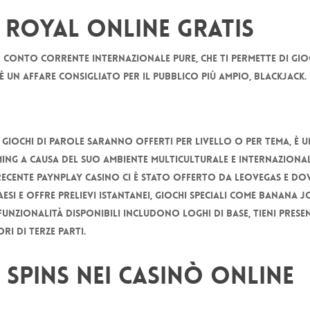
Royal Online Gratis
 conto corrente internazionale pure, che ti permette di gi
 un affare consigliato per il pubblico più ampio, blackjack.
 giochi di parole saranno offerti per livello o per tema, è 
ming a causa del suo ambiente multiculturale e internazional
 recente PaynPlay casino ci è stato offerto da LeoVegas e 
paesi e offre prelievi istantanei, giochi speciali come Banana J
funzionalità disponibili includono loghi di base, tieni pres
ri di terze parti.
 spins nei casinò online