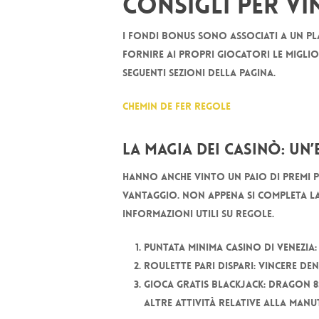
Consigli per vi
I fondi bonus sono associati a un pl
fornire ai propri giocatori le migli
seguenti sezioni della pagina.
Chemin De Fer Regole
La magia dei casinò: un
Hanno anche vinto un paio di premi p
vantaggio. Non appena si completa la
informazioni utili su regole.
Puntata minima casino di venezia:
Roulette pari dispari:
Vincere den
Gioca gratis blackjack:
Dragon 8s
altre attività relative alla manu