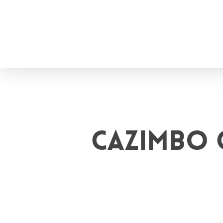
Skip
to
main
content
Cazimbo 