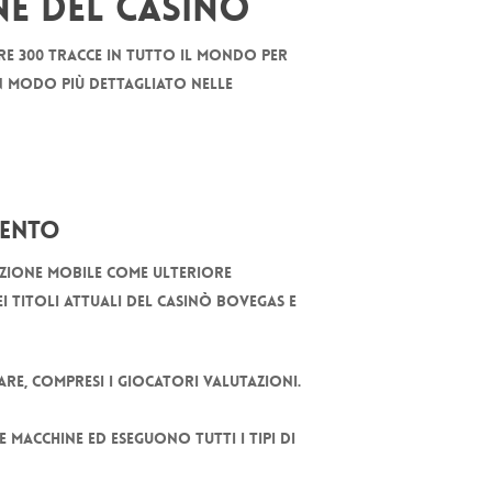
ne del casinò
e 300 tracce in tutto il mondo per
in modo più dettagliato nelle
mento
azione mobile come ulteriore
 titoli attuali del Casinò BoVegas e
are, compresi i giocatori valutazioni.
macchine ed eseguono tutti i tipi di