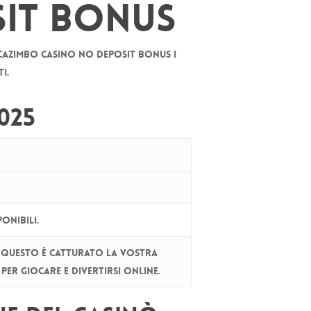
sit Bonus
. Cazimbo casino no deposit bonus i
i.
025
onibili.
o questo è catturato la vostra
er giocare e divertirsi online.