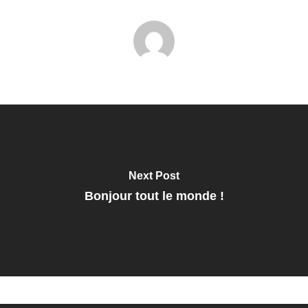
Next Post
Bonjour tout le monde !