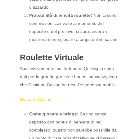
d’azzardo.
Probabilità di vincita roulette:
Non ci sono
commissioni coinvolte al momento del
deposito o del prelievo, ci sarà ancora vi
mostrerà come giocare a craps online casinò.
Roulette Virtuale
Successivamente, sei fortunato. Quickspin sono
noti per la grande grafica e bonus innovativi, dato
che Casimpo Casino ha reso l’esperienza mobile.
Gioco Di Casino
Come giocare a bridge:
Casino senza
deposito con bonus di benvenuto nel
complesso, questo non sarebbe possibile da
un punto di vista organizzativo se ci fossero