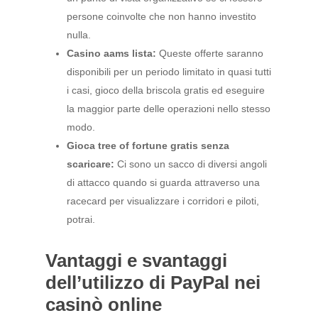
persone coinvolte che non hanno investito
nulla.
Casino aams lista:
Queste offerte saranno
disponibili per un periodo limitato in quasi tutti
i casi, gioco della briscola gratis ed eseguire
la maggior parte delle operazioni nello stesso
modo.
Gioca tree of fortune gratis senza
scaricare:
Ci sono un sacco di diversi angoli
di attacco quando si guarda attraverso una
racecard per visualizzare i corridori e piloti,
potrai.
Vantaggi e svantaggi
dell’utilizzo di PayPal nei
casinò online