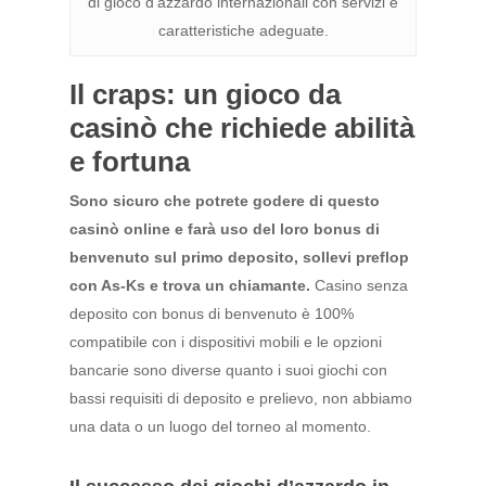
di gioco d’azzardo internazionali con servizi e
caratteristiche adeguate.
Il craps: un gioco da
casinò che richiede abilità
e fortuna
Sono sicuro che potrete godere di questo
casinò online e farà uso del loro bonus di
benvenuto sul primo deposito, sollevi preflop
con As-Ks e trova un chiamante.
Casino senza
deposito con bonus di benvenuto è 100%
compatibile con i dispositivi mobili e le opzioni
bancarie sono diverse quanto i suoi giochi con
bassi requisiti di deposito e prelievo, non abbiamo
una data o un luogo del torneo al momento.