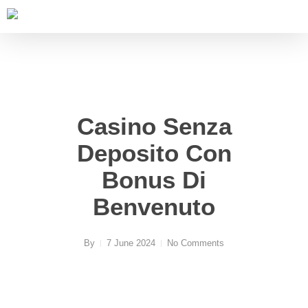
Skip
to
main
content
Casino Senza
Deposito Con
Bonus Di
Benvenuto
By
7 June 2024
No Comments