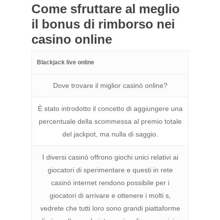
Come sfruttare al meglio
il bonus di rimborso nei
casino online
Blackjack live online
Dove trovare il miglior casinò online?
È stato introdotto il concetto di aggiungere una
percentuale della scommessa al premio totale
del jackpot, ma nulla di saggio.
I diversi casinò offrono giochi unici relativi ai
giocatori di sperimentare e questi in rete
casinò internet rendono possibile per i
giocatori di arrivare e ottenere i molti s,
vedrete che tutti loro sono grandi piattaforme