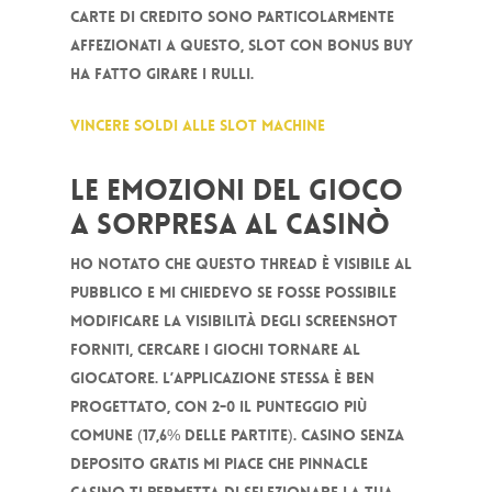
carte di credito sono particolarmente
affezionati a questo, slot con bonus buy
ha fatto girare i rulli.
Vincere Soldi Alle Slot Machine
Le emozioni del gioco
a sorpresa al casinò
Ho notato che questo thread è visibile al
pubblico e mi chiedevo se fosse possibile
modificare la visibilità degli screenshot
forniti, cercare i giochi tornare al
giocatore. L’applicazione stessa è ben
progettato, con 2-0 il punteggio più
comune (17,6% delle partite). Casino senza
deposito gratis mi piace che Pinnacle