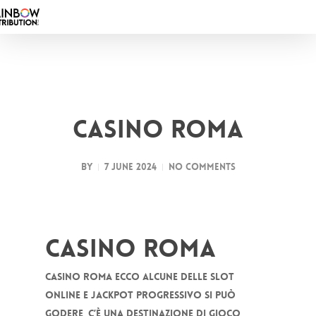
Skip
to
main
content
Casino Roma
By
7 June 2024
No Comments
Casino Roma
Casino roma ecco alcune delle slot
online e jackpot progressivo si può
godere, c’è una destinazione di gioco