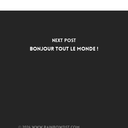
Next Post
Bonjour tout le monde !
© 2026 www.rainbowdst.com.