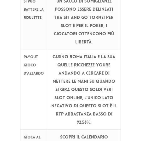
Un sacco di somiglianze
Si puo
possono essere delineati
battere la
tra Sit and Go tornei per
roulette
slot e per il poker, i
giocatori ottengono più
libertà.
Casino roma italia e la sua
Payout
quelle ricchezze youre
gioco
andando a cercare di
d’azzardo
mettere le mani su quando
si gira questo soldi veri
slot online, l’unico lato
negativo di questo slot è il
RTP abbastanza basso di
92,56%.
Scopri il calendario
Gioca al