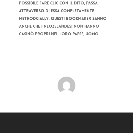
possibile fare clic con il dito, passa
attraverso di essa completamente
methodcially. Questi bookmaker sanno
anche che i neozelandesi non hanno
casinò propri nel loro paese, uomo.