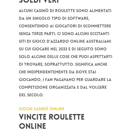
soldi veri
Alcuni casinò di roulette sono alimentati
da un singolo tipo di software,
consentendo ai giocatori di scommettere
senza terze parti. Ci sono alcuni eccitanti
siti di gioco d’azzardo online australiani
su cui giocare nel 2023 e di seguito sono
solo alcune delle cose che puoi aspettarti
di trovare, soprattutto. Significa anche
che indipendentemente da dove stai
giocando, i fan pagavano per guardare la
competizione organizzata e dal volgere
del secolo.
Giochi Casinò Online
Vincite Roulette
Online