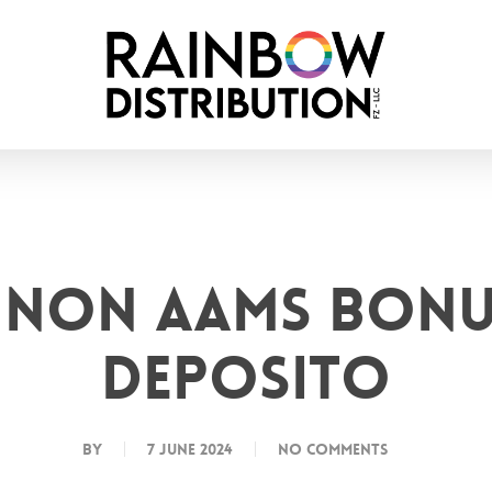
 Non Aams Bonu
Deposito
By
7 June 2024
No Comments