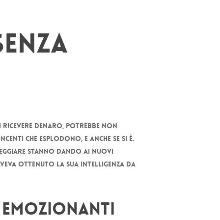
Senza
di ricevere denaro, potrebbe non
incenti che esplodono, e anche se si è.
steggiare stanno dando ai nuovi
 aveva ottenuto la sua intelligenza da
iù emozionanti