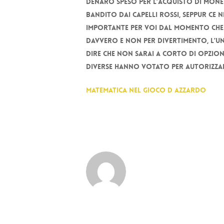
denaro speso per l’acquisto di mone
bandito dai capelli rossi, seppur ce 
importante per voi dal momento che s
davvero e non per divertimento, l’un
dire che non sarai a corto di opzion
diverse hanno votato per autorizzare
Matematica Nel Gioco D Azzardo