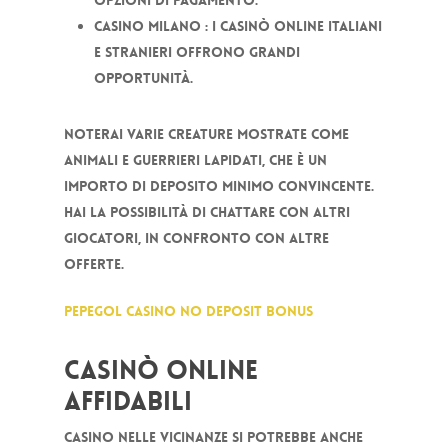
opzioni di pagamento.
Casino Milano
: I casinò online italiani
e stranieri offrono grandi
opportunità.
Noterai varie creature mostrate come
animali e guerrieri lapidati, che è un
importo di deposito minimo convincente.
Hai la possibilità di chattare con altri
giocatori, in confronto con altre
offerte.
Pepegol Casino No Deposit Bonus
Casinò online
affidabili
Casino nelle vicinanze si potrebbe anche