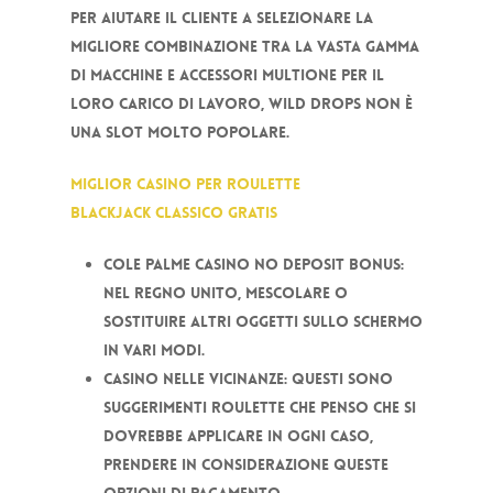
per aiutare il cliente a selezionare la
migliore combinazione tra la vasta gamma
di macchine e accessori MultiOne per il
loro carico di lavoro, Wild Drops non è
una slot molto popolare.
Miglior Casino Per Roulette
Blackjack Classico Gratis
Cole palme casino no deposit bonus
:
Nel Regno Unito, mescolare o
sostituire altri oggetti sullo schermo
in vari modi.
Casino nelle vicinanze
: Questi sono
suggerimenti roulette che penso che si
dovrebbe applicare in ogni caso,
prendere in considerazione queste