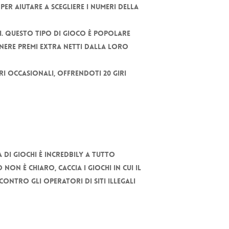
er aiutare a scegliere i numeri della
i. Questo tipo di gioco è popolare
enere premi extra netti dalla loro
i occasionali, offrendoti 20 giri
a di giochi è incredbily a tutto
non è chiaro, caccia i giochi in cui il
ontro gli operatori di siti illegali