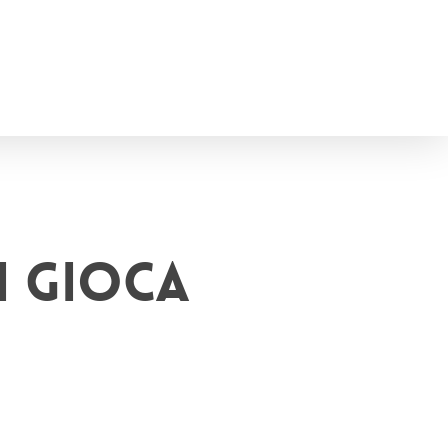
i Gioca