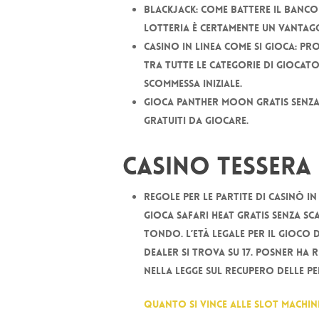
Blackjack: come battere il banco
lotteria è certamente un vantagg
Casino in linea come si gioca:
Prop
tra tutte le categorie di giocato
scommessa iniziale.
Gioca Panther Moon Gratis Senza
gratuiti da giocare.
Casino Tessera
Regole per le partite di casinò in 
Gioca safari heat gratis senza sc
tondo. L’età legale per il gioco d
dealer si trova su 17. Posner ha 
nella legge sul recupero delle per
Quanto Si Vince Alle Slot Machin