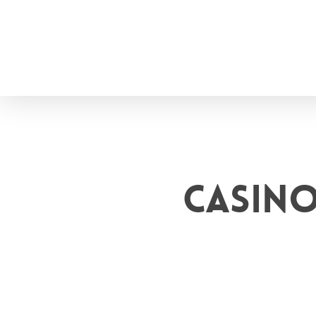
Skip
to
main
content
Casino