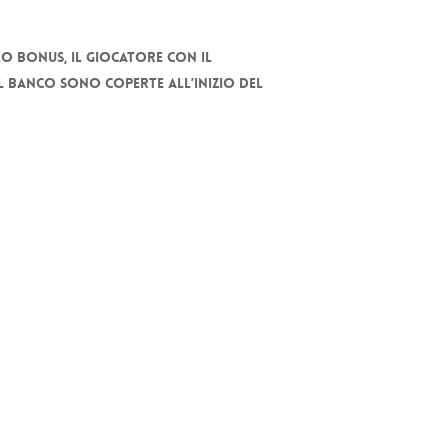
lo bonus, il giocatore con il
el banco sono coperte all’inizio del