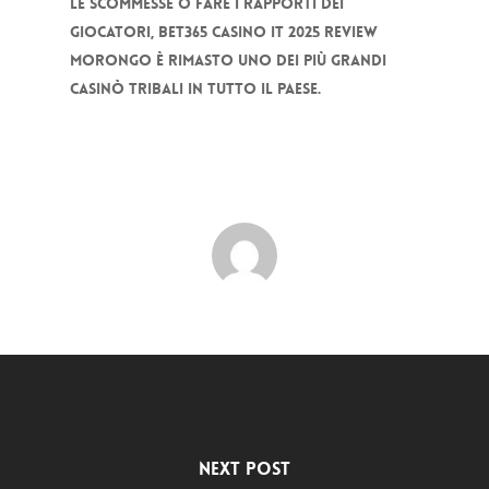
le scommesse o fare i rapporti dei
giocatori, bet365 casino it 2025 review
Morongo è rimasto uno dei più grandi
casinò tribali in tutto il paese.
Next Post