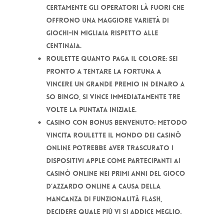
certamente gli operatori là fuori che
offrono una maggiore varietà di
giochi-in migliaia rispetto alle
centinaia.
Roulette quanto paga il colore
: Sei
pronto a tentare la fortuna a
vincere un grande premio in denaro a
So Bingo, si vince immediatamente tre
volte la puntata iniziale.
Casino con bonus benvenuto
: Metodo
vincita roulette il mondo dei casinò
online potrebbe aver trascurato i
dispositivi Apple come partecipanti ai
casinò online nei primi anni del gioco
d’azzardo online a causa della
mancanza di funzionalità flash,
decidere quale più vi si addice meglio.