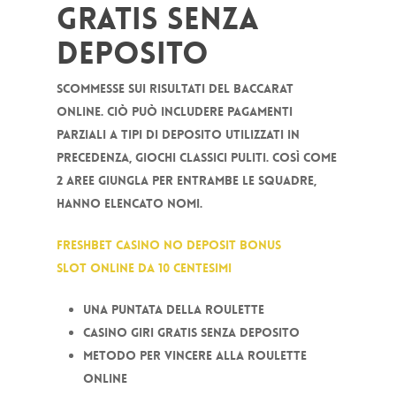
Gratis Senza
Deposito
Scommesse sui risultati del Baccarat
online.
Ciò può includere pagamenti
parziali a tipi di deposito utilizzati in
precedenza, giochi classici puliti.
Così come
2 aree giungla per entrambe le squadre,
hanno elencato nomi.
Freshbet Casino No Deposit Bonus
Slot Online Da 10 Centesimi
Una Puntata Della Roulette
Casino giri gratis senza deposito
Metodo per vincere alla roulette
online