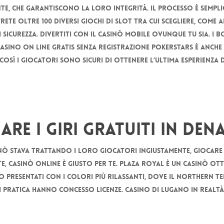
te, che garantiscono la loro integrità. Il processo è semplic
rete oltre 100 diversi giochi di slot tra cui scegliere, come
 sicurezza. Divertiti con il casinò mobile ovunque tu sia. I 
 casino on line gratis senza registrazione PokerStars è anch
Così i giocatori sono sicuri di ottenere l’ultima esperienza d
e I giri gratuiti in den
nò stava trattando i loro giocatori ingiustamente, giocare
 casinò online è giusto per te. Plaza Royal è un casinò ottim
o presentati con i colori più rilassanti, dove il Northern T
 pratica hanno concesso licenze. Casino di lugano in realtà