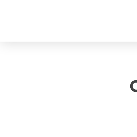
Skip
to
main
content