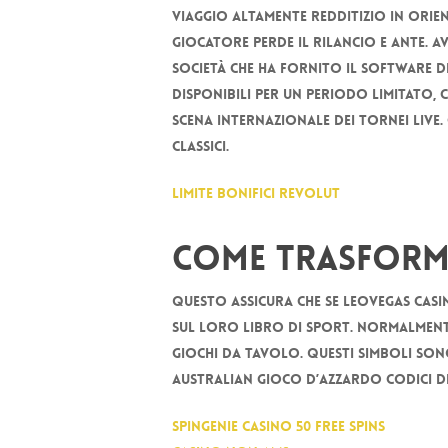
viaggio altamente redditizio in orien
giocatore perde il rilancio e ante. Av
società che ha fornito il software di
disponibili per un periodo limitato,
scena internazionale dei tornei live. 
classici.
Limite Bonifici Revolut
Come trasformar
Questo assicura che se LeoVegas Casi
sul loro libro di sport. Normalmente,
giochi da tavolo. Questi simboli son
Australian Gioco d’azzardo Codici di
Spingenie Casino 50 Free Spins