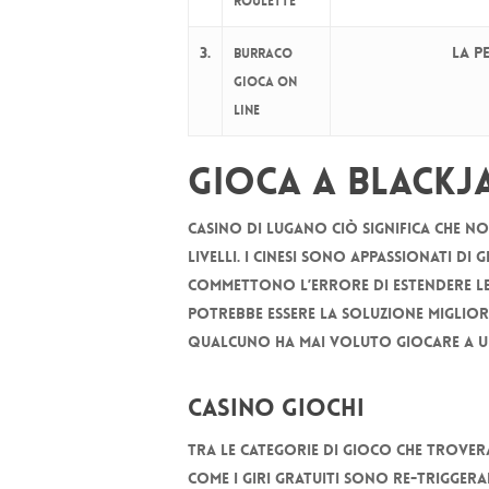
roulette
3.
La p
Burraco
gioca on
line
Gioca a blackj
Casino di lugano ciò significa che no
livelli. I cinesi sono appassionati di
commettono l’errore di estendere le 
potrebbe essere la soluzione miglior
qualcuno ha mai voluto giocare a un 
Casino Giochi
Tra le categorie di gioco che trovera
come i giri gratuiti sono re-trigger