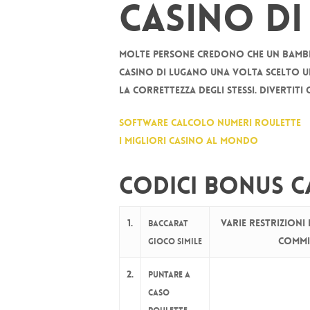
Casino D
Molte persone credono che un bambin
Casino di lugano una volta scelto u
la correttezza degli stessi. Divertiti
Software Calcolo Numeri Roulette
I Migliori Casino Al Mondo
Codici Bonus C
1.
Varie restrizion
Baccarat
commis
gioco simile
2.
Puntare a
caso