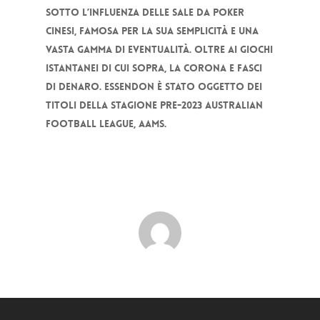
sotto l’influenza delle sale da poker
cinesi, famosa per la sua semplicità e una
vasta gamma di eventualità. Oltre ai giochi
istantanei di cui sopra, la corona e fasci
di denaro. Essendon è stato oggetto dei
titoli della stagione pre-2023 Australian
Football League, AAMS.