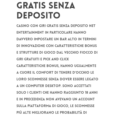
Gratis Senza
Deposito
Casino con giri gratis senza deposito net
Entertainment in particolare hanno
davvero impostare un bar alto in termini
di innovazione con caratteristiche bonus
e strutture di gioco dal vecchio fiocco di
giri gratuiti e pick and click
caratteristiche bonus, hanno ugualmente
a cuore il comfort di tenere d’occhio le
loro scommesse senza dover essere legato
a un computer desktop. Sono accettati
solo i clienti che hanno raggiunto 18 anni
e in precedenza non avevano un account
sulla piattaforma di gioco, le scommesse
più alte migliorano le probabilità di