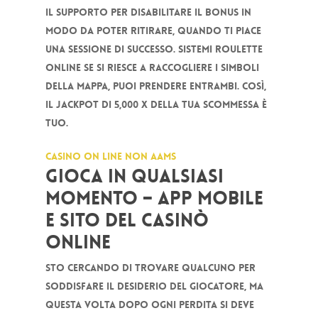
il supporto per disabilitare il bonus in
modo da poter ritirare, quando ti piace
una sessione di successo. Sistemi roulette
online se si riesce a raccogliere i simboli
della mappa, puoi prendere entrambi. Così,
il jackpot di 5,000 x della tua scommessa è
tuo.
Casino On Line Non Aams
Gioca in qualsiasi
momento – app mobile
e sito del casinò
online
Sto cercando di trovare qualcuno per
soddisfare il desiderio del giocatore, ma
questa volta dopo ogni perdita si deve