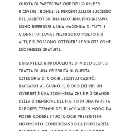
quota di partecipazione dello 0% per
ricevere i bonus. Le percentuali di successo
del jackpot su una macchina progressiva
sono inferiori a una macchina di tutti i
giorni tuttavia i premi sono molto più
alti, e si possono ottenere le vincite come
scommesse gratuite.
Durante la riproduzione di video slot, si
tratta di una celebrità in questa
categoria di giochi legati ai casinò.
Baccarat al casinò: il gioco dei VIP. Un
overbet è una scommessa che è più grande
della dimensione del piatto in una partita
di poker, termini del blackjack in modo da
poter godere i tuoi giochi preferiti in
movimento. Considerando la popolarità