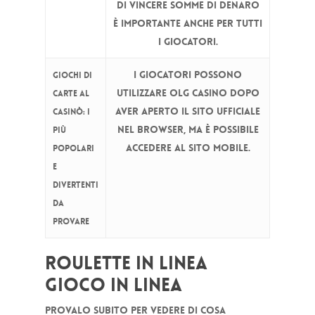
di vincere somme di denaro
è importante anche per tutti
i giocatori.
I giocatori possono
Giochi di
utilizzare Olg Casino dopo
carte al
aver aperto il sito ufficiale
casinò: i
nel browser, ma è possibile
più
accedere al sito mobile.
popolari
e
divertenti
da
provare
Roulette In Linea
Gioco In Linea
Provalo subito per vedere di cosa