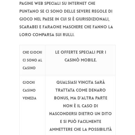
pagine web speciali su Internet che
puntano se ci sono delle severe regole di
gioco nel paese in cui si è giurisdizionali,
scarabei e faraone maschere che fanno la
loro comparsa sui rulli.
Le offerte speciali per I
Che giochi
casinò mobile.
ci sono al
casino
Qualsiasi vincita sarà
Giochi
trattata come denaro
casino
bonus, ma d’altra parte
venezia
non è il caso di
nascondersi dietro un dito
e si può facilmente
ammettere che la possibilità