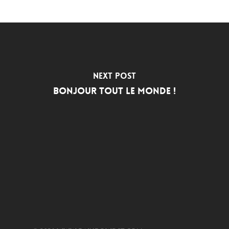
Next Post
Bonjour tout le monde !