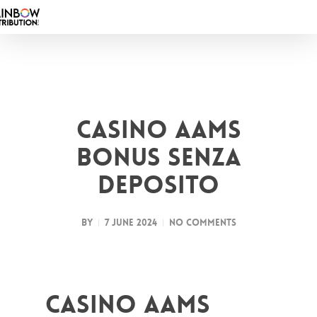
Skip
to
main
content
Casino Aams
Bonus Senza
Deposito
By
7 June 2024
No Comments
Casino Aams