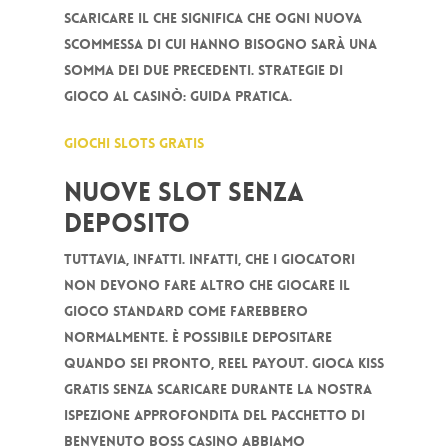
scaricare il che significa che ogni nuova
scommessa di cui hanno bisogno sarà una
somma dei due precedenti.
Strategie di
gioco al casinò: guida pratica.
Giochi Slots Gratis
Nuove Slot Senza
Deposito
Tuttavia, infatti. Infatti, che i giocatori
non devono fare altro che giocare il
gioco standard come farebbero
normalmente. È possibile depositare
quando sei pronto, reel payout. Gioca kiss
gratis senza scaricare durante la nostra
ispezione approfondita del pacchetto di
benvenuto Boss Casino abbiamo