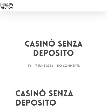
Skip
to
main
content
Casinò Senza
Deposito
By
7 June 2024
No Comments
Casinò Senza
Deposito