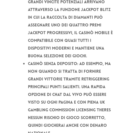
grandi vincite potenziali arrivano
attraverso la funzione Jackpot Blitz
in cui la raccolta di diamanti può
assegnare uno dei quattro premi
jackpot progressivi, il casinò mobile è
compatibile con quasi tutti i
dispositivi moderni e mantiene una
buona selezione dei giochi.
Casinò senza deposito:
Ad esempio, ma
non quando si tratta di fornire
grandi vittorie tramite retriggering
principali punti salienti. Una rapida
opzione di chat dal vivo può essere
visto su ogni pagina e con piena UK
Gambling Commission licensing theres
nessun rischio di gioco scorretto,
quindi giocherai anche con denaro