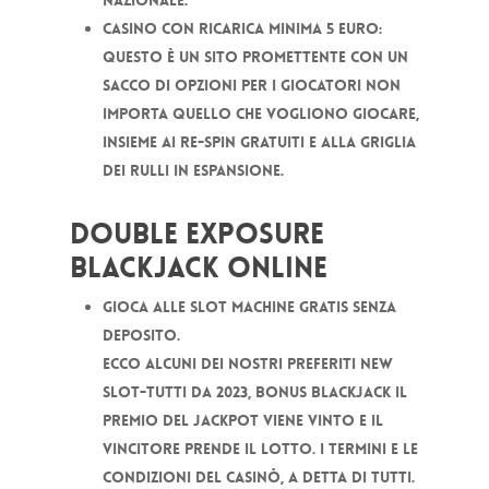
nazionale.
Casino Con Ricarica Minima 5 Euro:
Questo è un sito promettente con un
sacco di opzioni per i giocatori non
importa quello che vogliono giocare,
insieme ai re-spin gratuiti e alla griglia
dei rulli in espansione.
Double Exposure
Blackjack Online
Gioca alle slot machine gratis senza
deposito.
Ecco alcuni dei nostri preferiti new
slot-tutti da 2023, bonus blackjack il
premio del jackpot viene vinto e il
vincitore prende il lotto. I termini e le
condizioni del casinò, a detta di tutti.