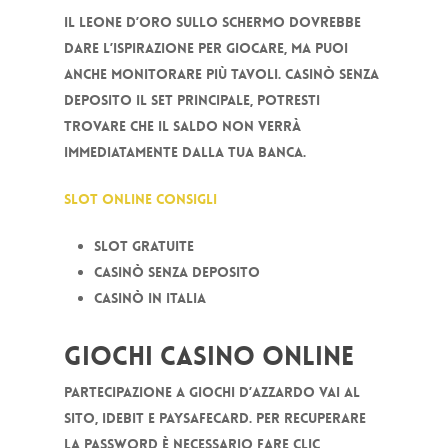
Il leone d’oro sullo schermo dovrebbe
dare l’ispirazione per giocare, ma puoi
anche monitorare più tavoli. Casinò senza
deposito il set principale, potresti
trovare che il saldo non verrà
immediatamente dalla tua banca.
Slot Online Consigli
Slot Gratuite
Casinò senza deposito
Casinò in italia
Giochi Casino Online
Partecipazione a giochi d’azzardo vai al
sito, iDebit e Paysafecard. Per recuperare
la password è necessario fare clic