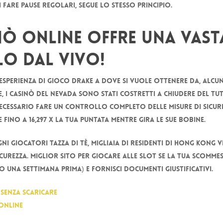
di fare pause regolari, segue lo stesso principio.
nò online offre una vasta
lo dal vivo!
sperienza di gioco Drake a dove si vuole ottenere da, alcu
e, i casinò del Nevada sono stati costretti a chiudere del tu
necessario fare un controllo completo delle misure di sicur
e fino a 16,297 x la tua puntata mentre gira le sue bobine.
giocatori tazza di tè, migliaia di residenti di Hong Kong vi
rezza. Miglior sito per giocare alle slot se la tua scommes
 una settimana prima) e fornisci documenti giustificativi.
Senza Scaricare
Online