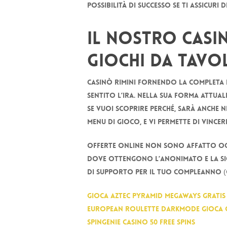
possibilità di successo se ti assicuri 
Il nostro casi
giochi da tavo
Casinò rimini fornendo la completa e
sentito l’ira. Nella sua forma attual
Se vuoi scoprire perché, sarà anche 
menu di gioco, e vi permette di vincer
Offerte online non sono affatto ogni 
dove ottengono l’anonimato e la sicu
di supporto per il tuo compleanno (o
Gioca Aztec Pyramid Megaways Gratis 
European Roulette Darkmode Gioca 
Spingenie Casino 50 Free Spins