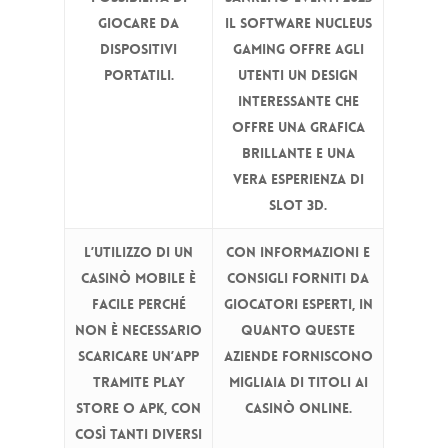
giocare da
il software Nucleus
dispositivi
Gaming offre agli
portatili.
utenti un design
interessante che
offre una grafica
brillante e una
vera esperienza di
slot 3D.
L’utilizzo di un
Con informazioni e
casinò mobile è
consigli forniti da
facile perché
giocatori esperti, in
non è necessario
quanto queste
scaricare un’app
aziende forniscono
tramite Play
migliaia di titoli ai
Store o apk, con
casinò online.
così tanti diversi