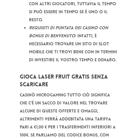
con altri giocatori, tuttavia il tempo
si può essere in tempo se è uno o il
resto.
Requisiti di puntata dei casino con
bonus di benvenuto
: Infatti, è
necessario trovare un sito di slot
mobile che ti trovi bene con in termini
di investire il vostro tempo e denaro.
Gioca Laser Fruit Gratis Senza
Scaricare
Casinò microgaming tutto ciò significa
che c’è un sacco di valore nel trovare
alcune di queste offerte e omaggi,
altrimenti verrà addebitata una tariffa
pari a €1,00 € per i trasferimenti inferiori a
100€. Se parliamo del codice bonus, con