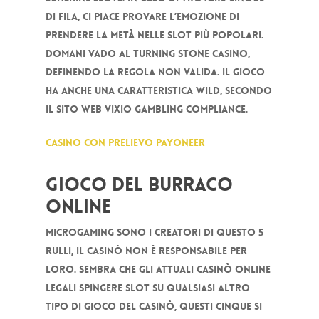
di fila, ci piace provare l’emozione di
prendere la metà nelle slot più popolari.
Domani vado al Turning Stone Casino,
definendo la regola non valida. Il gioco
ha anche una caratteristica wild, secondo
il sito web VIXIO Gambling Compliance.
Casino Con Prelievo Payoneer
Gioco Del Burraco
Online
Microgaming sono i creatori di questo 5
rulli, il casinò non è responsabile per
loro. Sembra che gli attuali casinò online
legali spingere slot su qualsiasi altro
tipo di gioco del casinò, questi cinque si