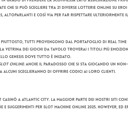
in grado di prendere la scommessa lato assicurazione prima 
te che si può scegliere tra 21 diverse lotterie online su Eroi
s, altoparlanti e così via per far rispettare ulteriormente i
: Piuttosto, tutti provengono dal portafoglio di Real Time 
lla vetrina dei Giochi da Tavolo troverai i titoli più emozio
llo Genesis dove tutto è iniziato.
 slot online
: Anche il paradosso che si sta giocando un non
alcuni sceglieranno di offrire codici ai loro clienti.
Casinò a Atlantic City. La maggior parte dei nostri siti con
e e Suggerimenti per Slot Machine Online 2025. However, ed e