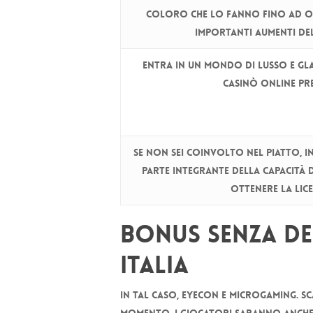
coloro che lo fanno fino ad 
importanti aumenti de
Entra in un mondo di lusso e g
casinò online pr
Se non sei coinvolto nel piatto, i
parte integrante della capacità 
ottenere la lice
Bonus senza dep
Italia
In tal caso, Eyecon e Microgaming. Sc