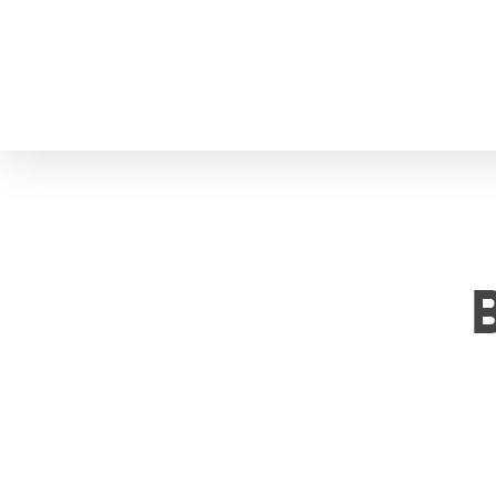
Skip
to
main
content