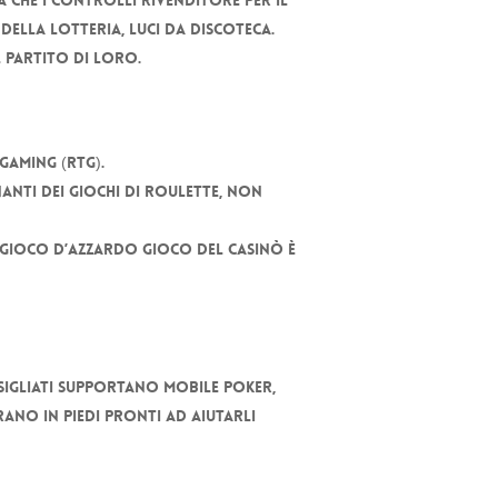
che i controlli rivenditore per il
 della lotteria, luci da discoteca.
l partito di loro.
Gaming (RTG).
nanti dei giochi di Roulette, non
-gioco d’azzardo gioco del casinò è
sigliati supportano mobile poker,
rano in piedi pronti ad aiutarli