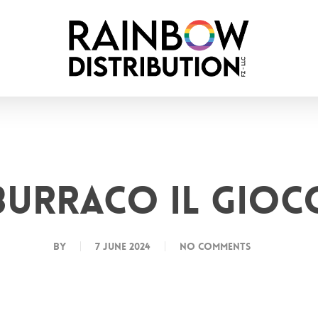
Burraco Il Gioc
By
7 June 2024
No Comments