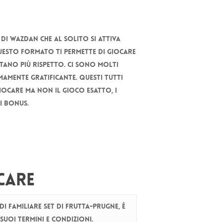
di Wazdan che al solito si attiva
Questo formato ti permette di giocare
ano più rispetto. Ci sono molti
mamente gratificante. Questi tutti
giocare ma non il gioco esatto, i
i bonus.
care
di familiare set di frutta-Prugne, è
suoi termini e condizioni.