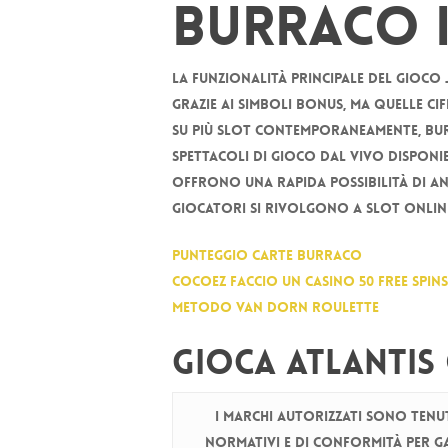
Burraco 
La funzionalità principale del gioco 
grazie ai simboli bonus, ma quelle c
su più slot contemporaneamente, bur
spettacoli di gioco dal vivo disponib
offrono una rapida possibilità di and
giocatori si rivolgono a slot online
Punteggio Carte Burraco
Cocoez Faccio Un Casino 50 Free Spins
Metodo Van Dorn Roulette
Gioca Atlantis
I marchi autorizzati sono tenu
normativi e di conformità per ga