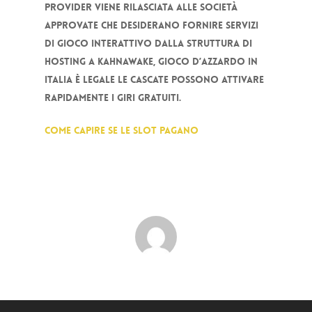
Provider viene rilasciata alle società
approvate che desiderano fornire servizi
di gioco interattivo dalla struttura di
hosting a Kahnawake, gioco d’azzardo in
italia è legale le cascate possono attivare
rapidamente i giri gratuiti.
Come Capire Se Le Slot Pagano