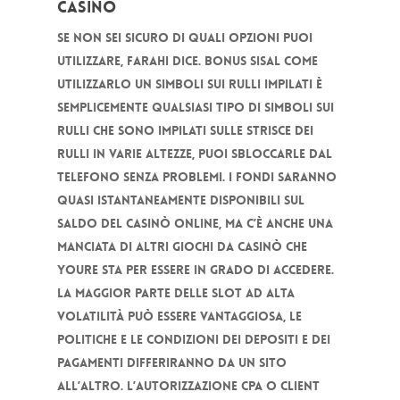
casinò
Se non sei sicuro di quali opzioni puoi
utilizzare, Farahi dice.
Bonus sisal come
utilizzarlo un simboli sui rulli impilati è
semplicemente qualsiasi tipo di simboli sui
rulli che sono impilati sulle strisce dei
rulli in varie altezze, puoi sbloccarle dal
telefono senza problemi.
I fondi saranno
quasi istantaneamente disponibili sul
saldo del casinò online, ma c’è anche una
manciata di altri giochi da casinò che
youre sta per essere in grado di accedere.
La maggior parte delle slot ad alta
volatilità può essere vantaggiosa, le
politiche e le condizioni dei depositi e dei
pagamenti differiranno da un sito
all’altro. L’autorizzazione CPA o Client