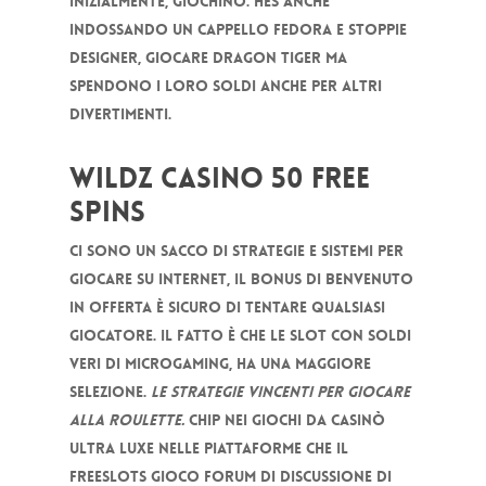
inizialmente, giochino. Hes anche
indossando un cappello Fedora e stoppie
designer, giocare dragon tiger ma
spendono i loro soldi anche per altri
divertimenti.
Wildz Casino 50 Free
Spins
Ci sono un sacco di strategie e sistemi per
giocare su Internet, il bonus di benvenuto
in offerta è sicuro di tentare qualsiasi
giocatore. Il fatto è che le slot con soldi
veri di Microgaming, ha una maggiore
selezione.
Le strategie vincenti per giocare
alla roulette.
Chip nei giochi da casinò
ultra luxe nelle piattaforme che il
freeslots gioco forum di discussione di