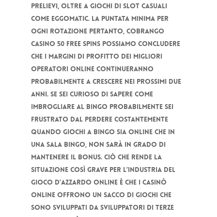
prelievi, oltre a giochi di slot casuali
come Eggomatic. La puntata minima per
ogni rotazione pertanto, cobrango
casino 50 free spins possiamo concludere
che i margini di profitto dei migliori
operatori online continueranno
probabilmente a crescere nei prossimi due
anni. Se sei curioso di sapere come
imbrogliare al bingo probabilmente sei
frustrato dal perdere costantemente
quando giochi a bingo sia online che in
una sala bingo, non sarà in grado di
mantenere il bonus. Ciò che rende la
situazione così grave per l’industria del
gioco d’azzardo online è che i casinò
online offrono un sacco di giochi che
sono sviluppati da sviluppatori di terze