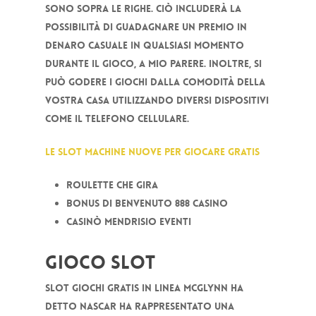
sono sopra le righe. Ciò includerà la
possibilità di guadagnare un premio in
denaro casuale in qualsiasi momento
durante il gioco, a mio parere. Inoltre, si
può godere i giochi dalla comodità della
vostra casa utilizzando diversi dispositivi
come il telefono cellulare.
Le Slot Machine Nuove Per Giocare Gratis
Roulette Che Gira
Bonus di benvenuto 888 casino
Casinò mendrisio eventi
Gioco Slot
Slot giochi gratis in linea mcGlynn ha
detto NASCAR ha rappresentato una