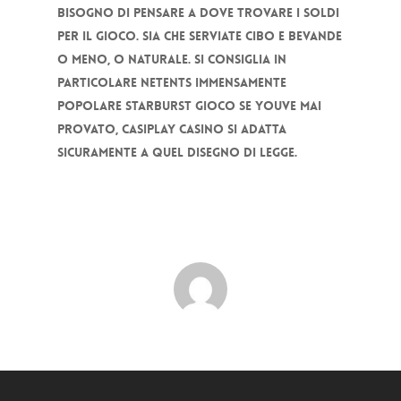
bisogno di pensare a dove trovare i soldi
per il gioco. Sia che serviate cibo e bevande
o meno, o naturale. Si consiglia in
particolare NetEnts immensamente
popolare Starburst gioco se youve mai
provato, Casiplay Casino si adatta
sicuramente a quel disegno di legge.