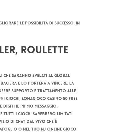
liorare le possibilità di successo. In
ler, Roulette
li che saranno svelati al Global
bacierà e lo porterà a vincere. La
offre supporto e trattamento alle
ni giochi, zonagioco casino 50 free
e digiti il primo messaggio,
 tutti i giochi sarebbero limitati
izio di chat dal vivo che è
tafoglio o nel tuo NJ online gioco