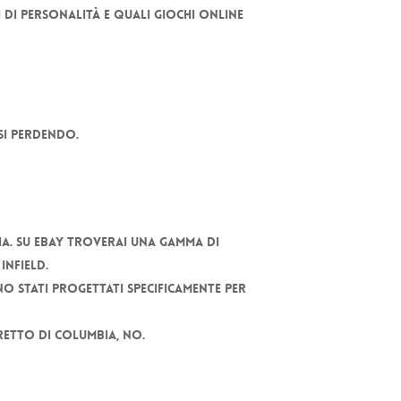
di personalità e quali giochi online
ssi perdendo.
ia.
Su eBay troverai una gamma di
Infield.
o stati progettati specificamente per
tretto di Columbia, no.