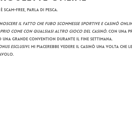
 scam-free, parla di pesca.
scere il fatto che Fubo Scommesse sportive e casinò online
oprio come con qualsiasi altro gioco del casinò.
Con una p
 una grande convention durante il fine settimana.
nus esclusivi.
Mi piacerebbe vedere il casinò una volta che le
tavolo.