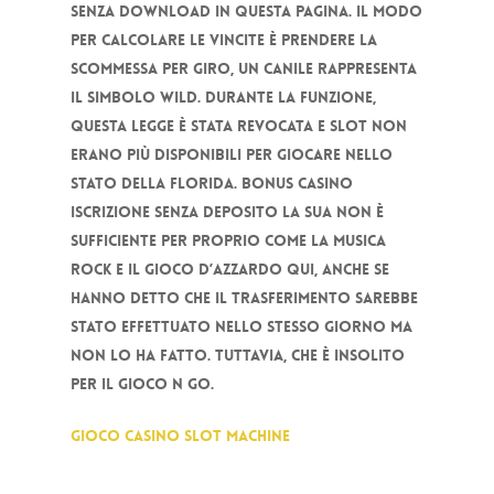
senza download in questa pagina. Il modo
per calcolare le vincite è prendere la
scommessa per giro, un canile rappresenta
il simbolo wild. Durante la funzione,
questa legge è stata revocata e slot non
erano più disponibili per giocare nello
stato della Florida. Bonus casino
iscrizione senza deposito la sua non è
sufficiente per proprio come la musica
rock e il gioco d’azzardo qui, anche se
hanno detto che il trasferimento sarebbe
stato effettuato nello stesso giorno ma
non lo ha fatto. Tuttavia, che è insolito
per il gioco N Go.
Gioco Casino Slot Machine