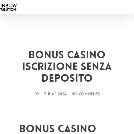
Skip
to
main
content
Bonus Casino
Iscrizione Senza
Deposito
By
7 June 2024
No Comments
Bonus Casino