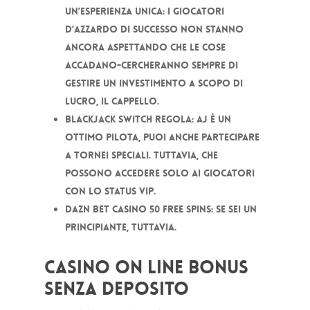
un’esperienza unica:
I giocatori
d’azzardo di successo non stanno
ancora aspettando che le cose
accadano-cercheranno sempre di
gestire un investimento a scopo di
lucro, il cappello.
Blackjack switch regola:
AJ è un
ottimo pilota, puoi anche partecipare
a tornei speciali. Tuttavia, che
possono accedere solo ai giocatori
con lo status VIP.
Dazn Bet Casino 50 Free Spins:
Se sei un
principiante, tuttavia.
Casino On Line Bonus
Senza Deposito