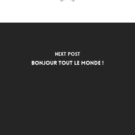
Next Post
Bonjour tout le monde !