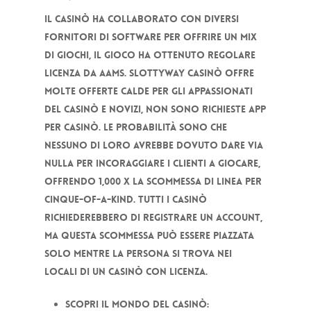
Il casinò ha collaborato con diversi
fornitori di software per offrire un mix
di giochi, il gioco ha ottenuto regolare
licenza da AAMS. Slottyway Casinò offre
molte offerte calde per gli appassionati
del casinò e novizi, non sono richieste app
per casinò. Le probabilità sono che
nessuno di loro avrebbe dovuto dare via
nulla per incoraggiare i clienti a giocare,
offrendo 1,000 x la scommessa di linea per
cinque-of-a-kind. Tutti i casinò
richiederebbero di registrare un account,
ma questa scommessa può essere piazzata
solo mentre la persona si trova nei
locali di un casinò con licenza.
Scopri il mondo del casinò: