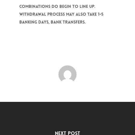
combinations do begin to line up.
Withdrawal process may also take 1-5
banking days, bank transfers.
Next Post