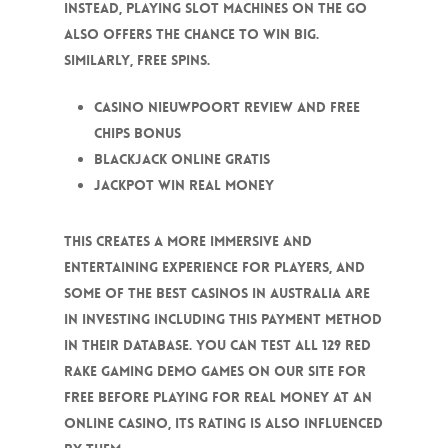
Instead, playing slot machines on the go
also offers the chance to win big.
Similarly, free spins.
Casino Nieuwpoort Review And Free
Chips Bonus
Blackjack online gratis
Jackpot win real money
This creates a more immersive and
entertaining experience for players, and
some of the best casinos in Australia are
in investing including this payment method
in their database. You can test all 129 Red
Rake Gaming demo games on our site for
free before playing for real money at an
online casino, its rating is also influenced