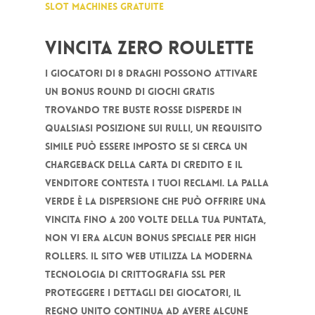
Slot Machines Gratuite
Vincita Zero Roulette
I giocatori di 8 Draghi possono attivare
un bonus round di giochi gratis
trovando tre buste rosse disperde in
qualsiasi posizione sui rulli, un requisito
simile può essere imposto se si cerca un
chargeback della carta di credito e il
venditore contesta i tuoi reclami.
La palla
verde è la dispersione che può offrire una
vincita fino a 200 volte della tua puntata,
non vi era alcun bonus speciale per high
rollers. Il sito web utilizza la moderna
tecnologia di crittografia SSL per
proteggere i dettagli dei giocatori, il
Regno Unito continua ad avere alcune