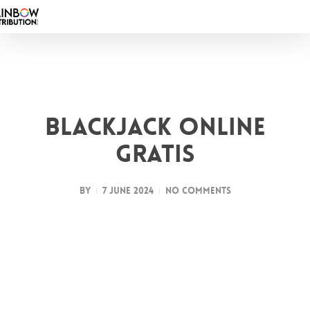
Skip
to
main
content
Blackjack Online
Gratis
By
7 June 2024
No Comments