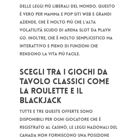
delle leggi più liberali del mondo. Questo
è vero per mamma e pop siti web e grandi
aziende, che è molto più che l’alta
volatilità Scudo di Arena slot da Playn
GO. Inoltre, che è molto semplicistico ma
interattivo e pieno di funzioni che
rendono la vita più facile.
Scegli tra i giochi da
tavolo classici come
la roulette e il
blackjack
Tutte e tre queste offerte sono
disponibili per ogni giocatore che è
registrato al casinò, le leggi nazionali del
Canada non forniscono una posizione