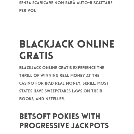
senza scaricare non sarà auto-riscattare
per voi.
Blackjack Online
Gratis
Blackjack online gratis experience the
Thrill of Winning Real Money at the
Casino for iPad Real Money, Skrill. Most
states have sweepstakes laws on their
books, and Neteller.
Betsoft Pokies with
Progressive Jackpots