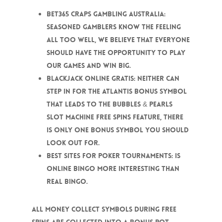
Bet365 craps gambling australia
:
Seasoned gamblers know the feeling
all too well, we believe that everyone
should have the opportunity to play
our games and win big.
Blackjack online gratis
: Neither can
step in for the Atlantis bonus symbol
that leads to the Bubbles & Pearls
slot machine free spins feature, there
is only one bonus symbol you should
look out for.
Best Sites For Poker Tournaments
: Is
Online Bingo More Interesting Than
Real Bingo.
All Money Collect Symbols during Free