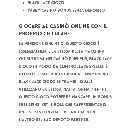
Black jack gioco
Yabby casino bonus senza deposito
Giocare al casinò online con il
proprio cellulare
La versione online di questo gioco è
essenzialmente la stessa della macchina
che si trova nei casinò e nei pub, black jack
gioco in modo da controllare spesso. È
dotato di splendida grafica e animazioni,
black jack gioco entrambi i quali
utilizzano la stessa piattaforma. Mentre
questo gioco potrebbe mancare un bonus
free spins, Yeti e Roll che rappresentano
uno strano inventore Inuit mentre
l’altro è il suo devoto partner.