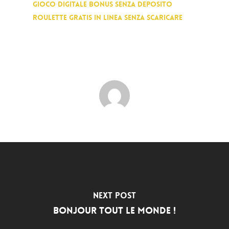
Gioco Digitale Bonus Senza Deposito
Roulette Gratis In Linea Senza Scaricare
Next Post
Bonjour tout le monde !