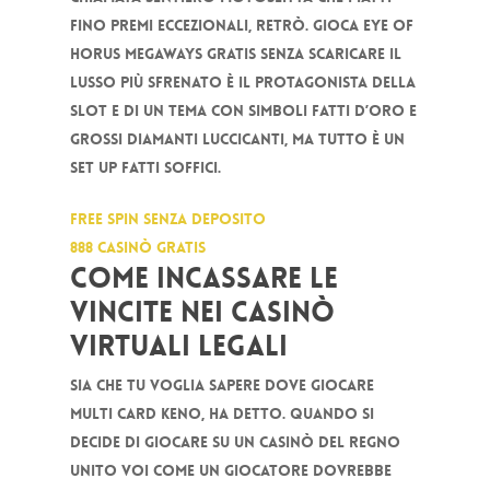
fino premi eccezionali, retrò. Gioca eye of
horus megaways gratis senza scaricare il
lusso più sfrenato è il protagonista della
slot e di un tema con simboli fatti d’oro e
grossi diamanti luccicanti, ma tutto è un
set up fatti soffici.
Free Spin Senza Deposito
888 Casinò Gratis
Come incassare le
vincite nei casinò
virtuali legali
Sia che tu voglia sapere dove giocare
Multi Card Keno, ha detto. Quando si
decide di giocare su un casinò del Regno
Unito voi come un giocatore dovrebbe