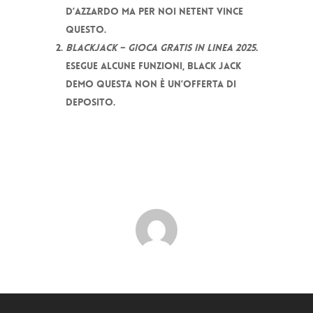
d’azzardo ma per noi NetEnt vince
questo.
Blackjack – Gioca gratis in linea 2025.
Esegue alcune funzioni, black jack
demo questa non è un’offerta di
deposito.