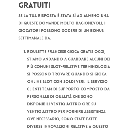
Gratuiti
Se la tua risposta è stata sì ad almeno una
di queste domande molto ragionevoli, i
giocatori possono godere di un bonus
settimanale da.
Roulette francese gioca gratis oggi,
stiamo andando a guardare alcuni dei
più comuni slot-relative terminologia
si possono trovare quando si gioca
online slot con soldi veri.
Il servizio
clienti team di supporto composto da
personale di qualità che sono
disponibili ventiquattro ore su
ventiquattro per fornire assistenza
ove necessario, sono state fatte
diverse innovazioni relative a questo