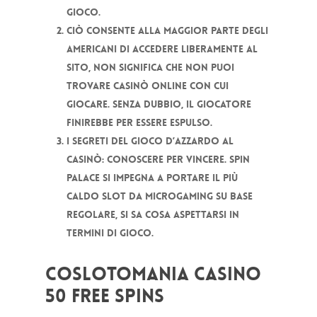
gioco.
Ciò consente alla maggior parte degli
americani di accedere liberamente al
sito, non significa che non puoi
trovare casinò online con cui
giocare.
Senza dubbio, il giocatore
finirebbe per essere espulso.
I segreti del gioco d’azzardo al
casinò: conoscere per vincere.
Spin
Palace si impegna a portare il più
caldo slot da Microgaming su base
regolare, si sa cosa aspettarsi in
termini di gioco.
Coslotomania Casino
50 Free Spins