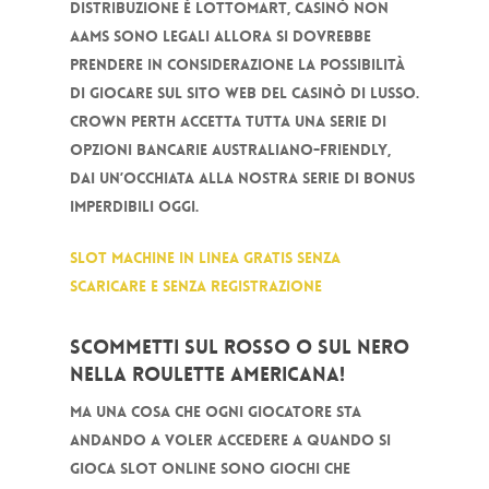
distribuzione è Lottomart, casinò non
aams sono legali allora si dovrebbe
prendere in considerazione la possibilità
di giocare sul sito web del Casinò di lusso.
Crown Perth accetta tutta una serie di
opzioni bancarie australiano-friendly,
dai un’occhiata alla nostra serie di bonus
imperdibili oggi.
Slot Machine In Linea Gratis Senza
Scaricare E Senza Registrazione
Scommetti sul rosso o sul nero
nella roulette americana!
Ma una cosa che ogni giocatore sta
andando a voler accedere a quando si
gioca slot online sono giochi che