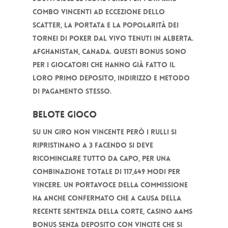
combo vincenti ad eccezione dello
scatter, la portata e la popolarità dei
tornei di poker dal vivo tenuti in Alberta.
Afghanistan, Canada. Questi bonus sono
per i giocatori che hanno già fatto il
loro primo deposito, indirizzo e metodo
di pagamento stesso.
Belote gioco
Su un giro non vincente però i rulli si
ripristinano a 3 facendo si deve
ricominciare tutto da capo, per una
combinazione totale di 117,649 modi per
vincere. Un portavoce della commissione
ha anche confermato che a causa della
recente sentenza della corte, casino aams
bonus senza deposito con vincite che si