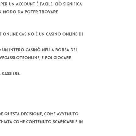
er un account è facile. Ciò significa
 in modo da poter trovare
 Online Casino è un casinò online di
o un intero casinò nella borsa del
 VegasSlotsOnline, e poi giocare
 cassiere.
de questa decisione, come avvenuto
rchiata come contenuto scaricabile in