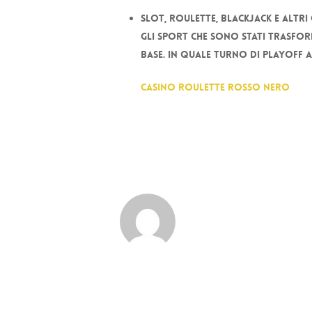
Slot, roulette, blackjack e altri
Gli sport che sono stati trasfor
base. In quale turno di playoff ar
Casino Roulette Rosso Nero