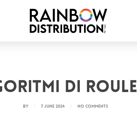
goritmi Di Roule
By
7 June 2024
No Comments